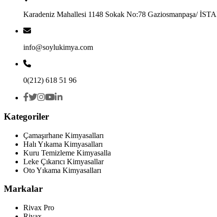
Karadeniz Mahallesi 1148 Sokak No:78 Gaziosmanpaşa/ İS
info@soylukimya.com
0(212) 618 51 96
Kategoriler
Çamaşırhane Kimyasalları
Halı Yıkama Kimyasalları
Kuru Temizleme Kimyasalla
Leke Çıkarıcı Kimyasallar
Oto Yıkama Kimyasalları
Markalar
Rivax Pro
Rivax